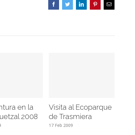
Facebook
Twitter
LinkedIn
Pinterest
Correo
electrónico
ntura en la
Visita al Ecoparque
uetzal 2008
de Trasmiera
9
17 Feb 2009