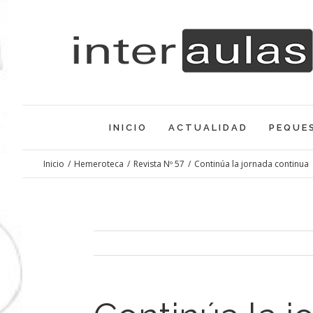
Saltar
al
contenido
INICIO
ACTUALIDAD
PEQUE
Inicio
/
Hemeroteca
/
Revista Nº 57
/
Continúa la jornada continua