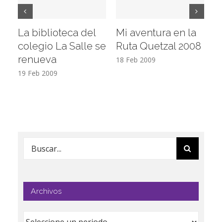
La biblioteca del
Mi aventura en la
Vi
colegio La Salle se
Ruta Quetzal 2008
E
renueva
T
18 Feb 2009
19 Feb 2009
17
Buscar:
Archivos