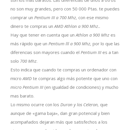
son los más baratos. Las diferencias de unos a otros
no son muy grandes, pero con 50 000 Ptas. te puedes
comprar un
Pentium III a 700 Mhz,
con ese mismo
dinero te compras un
AMD Athlon a 900 Mhz..
Hay que tener en cuenta que un
Athlon a 900 Mhz
es
más rápido que un
Pentium lll a 900 Mhz,
por lo que las
diferencias son mayores cuando el
Pentium III
es a tan
solo
700 Mhz
.
Esto indica que cuando te compras un ordenador con
micro
AMD
te compras algo más potente que uno con
micro Pentium III
(en igualdad de condiciones) y mucho
mas barato.
Lo mismo ocurre con los
Duron y los Celeron,
que
aunque de «gama baja», dan gran potencial y bien
acompañados dejaran más que satisfechos a los