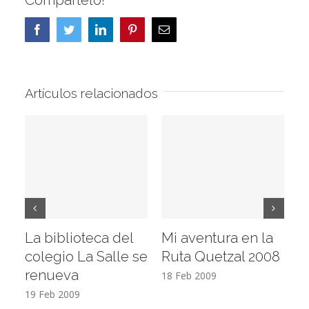
Compártelo!
Facebook
Twitter
LinkedIn
Pinterest
Correo
electrónico
Artículos relacionados
La biblioteca del
Mi aventura en la
Vi
colegio La Salle se
Ruta Quetzal 2008
E
renueva
T
18 Feb 2009
19 Feb 2009
17