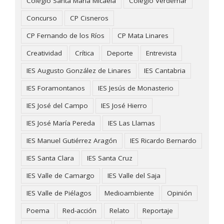
Colegio Santa María Micaela
Colegio Verdemar
Concurso
CP Cisneros
CP Fernando de los Ríos
CP Mata Linares
Creatividad
Crítica
Deporte
Entrevista
IES Augusto González de Linares
IES Cantabria
IES Foramontanos
IES Jesús de Monasterio
IES José del Campo
IES José Hierro
IES José María Pereda
IES Las Llamas
IES Manuel Gutiérrez Aragón
IES Ricardo Bernardo
IES Santa Clara
IES Santa Cruz
IES Valle de Camargo
IES Valle del Saja
IES Valle de Piélagos
Medioambiente
Opinión
Poema
Red-acción
Relato
Reportaje