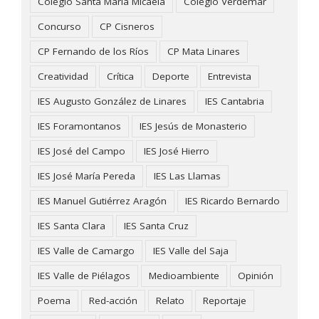
Colegio Santa María Micaela
Colegio Verdemar
Concurso
CP Cisneros
CP Fernando de los Ríos
CP Mata Linares
Creatividad
Crítica
Deporte
Entrevista
IES Augusto González de Linares
IES Cantabria
IES Foramontanos
IES Jesús de Monasterio
IES José del Campo
IES José Hierro
IES José María Pereda
IES Las Llamas
IES Manuel Gutiérrez Aragón
IES Ricardo Bernardo
IES Santa Clara
IES Santa Cruz
IES Valle de Camargo
IES Valle del Saja
IES Valle de Piélagos
Medioambiente
Opinión
Poema
Red-acción
Relato
Reportaje