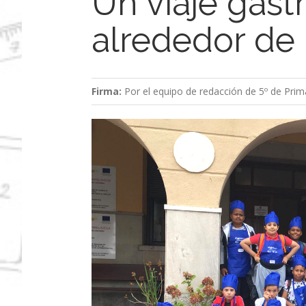
Un viaje gas
alrededor de
Firma:
Por el equipo de redacción de 5º de Pri
Ver
imagen
más
grande