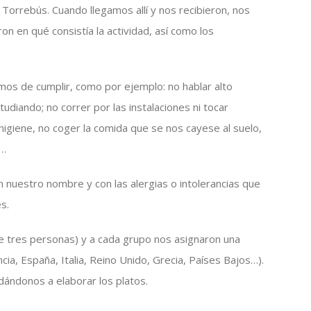
Torrebús. Cuando llegamos allí y nos recibieron, nos
n en qué consistía la actividad, así como los
os de cumplir, como por ejemplo: no hablar alto
udiando; no correr por las instalaciones ni tocar
 higiene, no coger la comida que se nos cayese al suelo,
n…
n nuestro nombre y con las alergias o intolerancias que
s.
e tres personas) y a cada grupo nos asignaron una
ia, España, Italia, Reino Unido, Grecia, Países Bajos…).
ándonos a elaborar los platos.