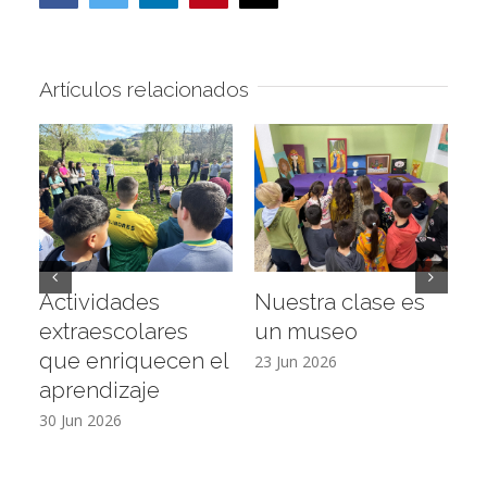
electrónico
Artículos relacionados
Actividades
Nuestra clase es
D
extraescolares
un museo
c
que enriquecen el
E
23 Jun 2026
aprendizaje
16
30 Jun 2026