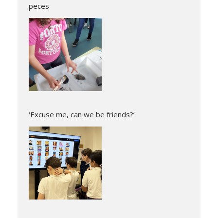
peces
‘Excuse me, can we be friends?’