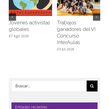
Jóvenes activistas
Trabajos
D
globales
ganadores del VI
a
Concurso
L
07 Ago 2026
InterAulas
26
03 Jul 2026
Buscar:
Entradas recientes