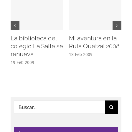
La biblioteca del
Mi aventura en la
Vi
colegio La Salle se
Ruta Quetzal 2008
E
renueva
T
18 Feb 2009
19 Feb 2009
17
Buscar: