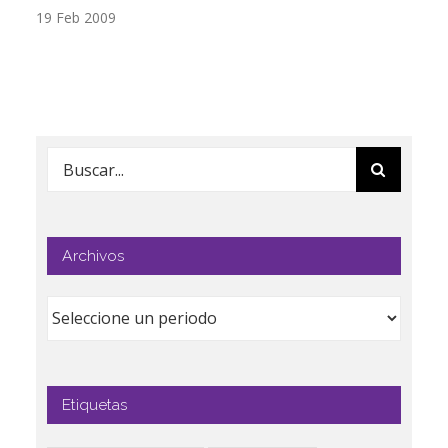
19 Feb 2009
17
Buscar:
Archivos
Etiquetas