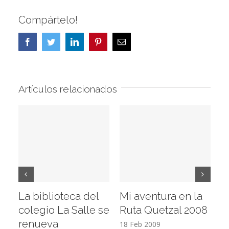
Compártelo!
Facebook
Twitter
LinkedIn
Pinterest
Correo
electrónico
Artículos relacionados
La biblioteca del
Mi aventura en la
Vi
colegio La Salle se
Ruta Quetzal 2008
E
renueva
T
18 Feb 2009