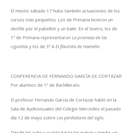
El mismo sábado 17 hubo también actuaciones de los
cursos más pequeños. Los de Primaria hicieron un
desfile por el pabellón y un baile. En el teatro, los de
1º de Primaria representaron
La promesa de las
cigüeñas
y los de 3º A
El flautista de Hamelín
.
CONFERENCIA DE FERNANDO GARCÍA DE CORTÁZAR
Por alumnos de 1º de Bachillerato
El profesor Fernando García de Cortázar habló en la
Sala de Audiovisuales del Colegio Mercedes el pasado
día 12 de mayo sobre
Los perdedores del siglo
.
Desde las ocho y cuarto hasta las nueve y media, un