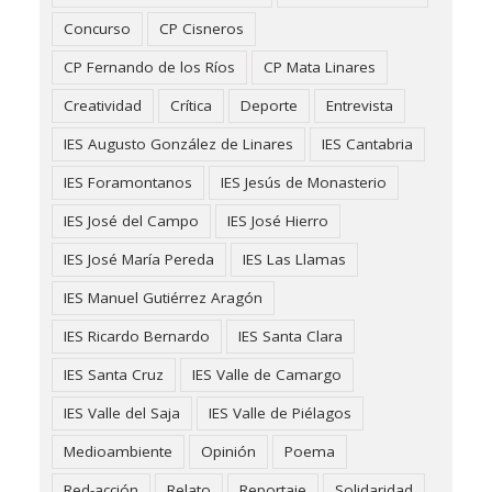
Concurso
CP Cisneros
CP Fernando de los Ríos
CP Mata Linares
Creatividad
Crítica
Deporte
Entrevista
IES Augusto González de Linares
IES Cantabria
IES Foramontanos
IES Jesús de Monasterio
IES José del Campo
IES José Hierro
IES José María Pereda
IES Las Llamas
IES Manuel Gutiérrez Aragón
IES Ricardo Bernardo
IES Santa Clara
IES Santa Cruz
IES Valle de Camargo
IES Valle del Saja
IES Valle de Piélagos
Medioambiente
Opinión
Poema
Red-acción
Relato
Reportaje
Solidaridad