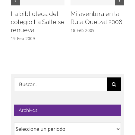
La biblioteca del
Mi aventura en la
Vi
colegio La Salle se
Ruta Quetzal 2008
E
renueva
T
18 Feb 2009
19 Feb 2009
17
Buscar:
Archivos