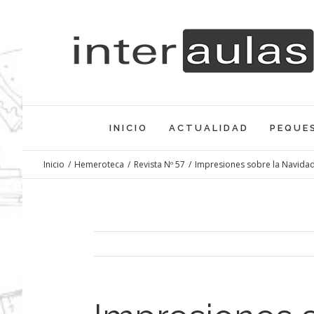
Saltar
al
contenido
INICIO
ACTUALIDAD
PEQUE
Inicio
/
Hemeroteca
/
Revista Nº 57
/
Impresiones sobre la Navida