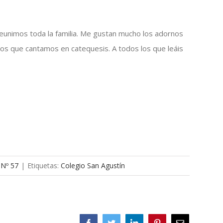
unimos toda la familia. Me gustan mucho los adornos
cicos que cantamos en catequesis. A todos los que leáis
 Nº 57
|
Etiquetas:
Colegio San Agustín
Facebook
Twitter
LinkedIn
Pinterest
Correo