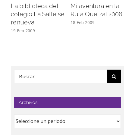
La biblioteca del
Mi aventura en la
Vi
colegio La Salle se
Ruta Quetzal 2008
E
renueva
T
18 Feb 2009
19 Feb 2009
17
Buscar:
Archivos