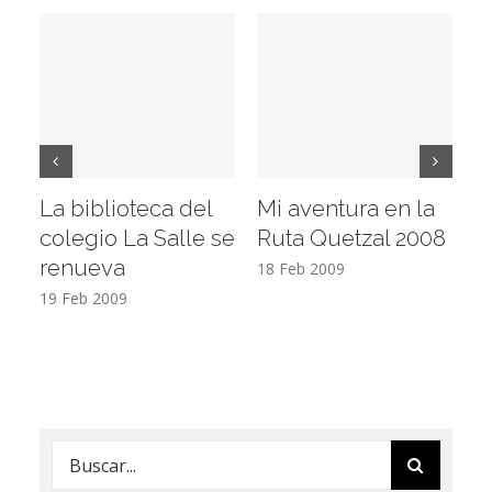
La biblioteca del
Mi aventura en la
Vi
colegio La Salle se
Ruta Quetzal 2008
E
renueva
T
18 Feb 2009
19 Feb 2009
17
Buscar: