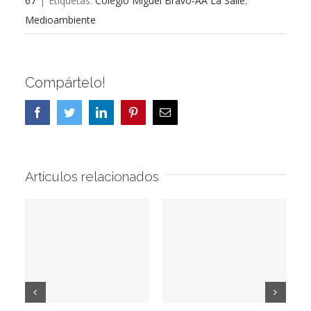
67
|
Etiquetas:
Colegio Miguel Bravo-AA La Salle
,
Medioambiente
Compártelo!
Facebook
Twitter
LinkedIn
Pinterest
Correo
electrónico
Artículos relacionados