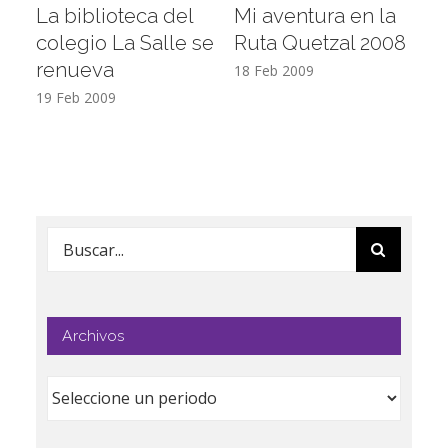
La biblioteca del
Mi aventura en la
Vi
colegio La Salle se
Ruta Quetzal 2008
E
renueva
T
18 Feb 2009
19 Feb 2009
17
Buscar:
Archivos