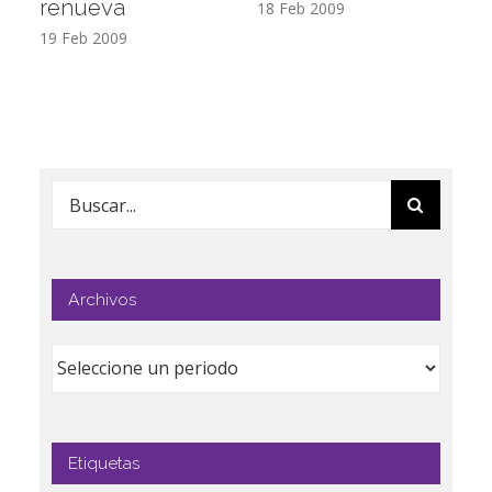
renueva
T
18 Feb 2009
19 Feb 2009
17
Buscar:
Archivos
Etiquetas