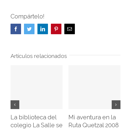
Compártelo!
Facebook
Twitter
LinkedIn
Pinterest
Correo
electrónico
Artículos relacionados
La biblioteca del
Mi aventura en la
Vi
colegio La Salle se
Ruta Quetzal 2008
E