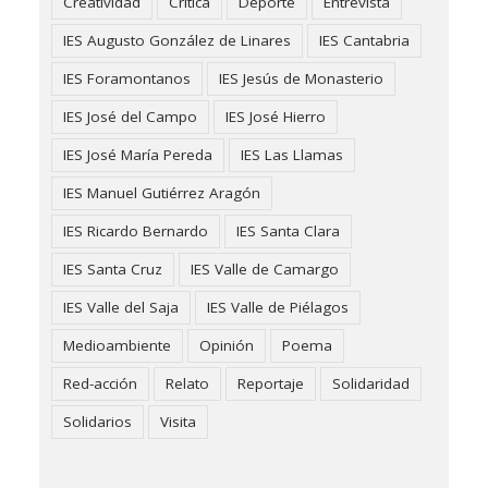
Creatividad
Crítica
Deporte
Entrevista
IES Augusto González de Linares
IES Cantabria
IES Foramontanos
IES Jesús de Monasterio
IES José del Campo
IES José Hierro
IES José María Pereda
IES Las Llamas
IES Manuel Gutiérrez Aragón
IES Ricardo Bernardo
IES Santa Clara
IES Santa Cruz
IES Valle de Camargo
IES Valle del Saja
IES Valle de Piélagos
Medioambiente
Opinión
Poema
Red-acción
Relato
Reportaje
Solidaridad
Solidarios
Visita