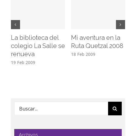
La biblioteca del
Mi aventura en la
Vi
colegio La Salle se
Ruta Quetzal 2008
E
renueva
T
18 Feb 2009
19 Feb 2009
17
Buscar:
Archivos