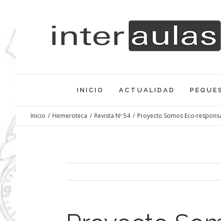
Saltar
al
contenido
INICIO
ACTUALIDAD
PEQUE
Inicio
/
Hemeroteca
/
Revista Nº 54
/
Proyecto Somos Eco-respons