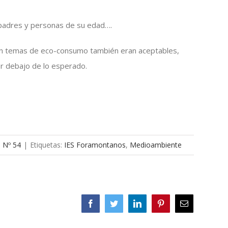
s padres y personas de su edad….
en temas de eco-consumo también eran aceptables,
r debajo de lo esperado.
a Nº 54
|
Etiquetas:
IES Foramontanos
,
Medioambiente
Facebook
Twitter
LinkedIn
Pinterest
Correo
electrónico