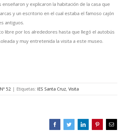
s enseñaron y explicaron la habitación de la casa que
, arcas y un escritorio en el cual estaba el famoso cajón
es antiguos.
o libre por los alrededores hasta que llegó el autobús
soleada y muy entretenida la visita a este museo.
 Nº 52
|
Etiquetas:
IES Santa Cruz
,
Visita
Facebook
Twitter
LinkedIn
Pinterest
Correo
electrónico