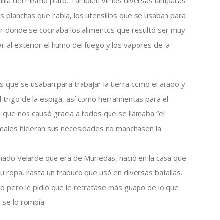
milia del mismo plato. También vimos diversas lámparas
as planchas que había, los utensilios que se usaban para
ugar donde se cocinaba los alimentos que resultó ser muy
al exterior el humo del fuego y los vapores de la
s que se usaban para trabajar la tierra como el arado y
el trigo de la espiga, así como herramientas para el
o que nos causó gracia a todos que se llamaba “el
imales hicieran sus necesidades no manchasen la
amado Velarde que era de Muriedas, nació en la casa que
u ropa, hasta un trabuco que usó en diversas batallas.
yo pero le pidió que le retratase más guapo de lo que
 se lo rompía.