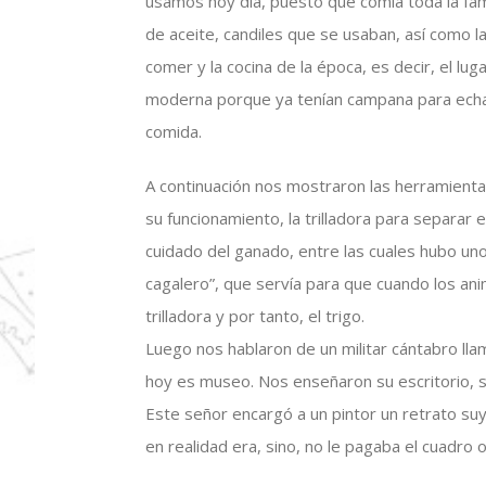
usamos hoy día, puesto que comía toda la fa
de aceite, candiles que se usaban, así como l
comer y la cocina de la época, es decir, el l
moderna porque ya tenían campana para echar 
comida.
A continuación nos mostraron las herramienta
su funcionamiento, la trilladora para separar 
cuidado del ganado, entre las cuales hubo un
cagalero”, que servía para que cuando los an
trilladora y por tanto, el trigo.
Luego nos hablaron de un militar cántabro ll
hoy es museo. Nos enseñaron su escritorio, s
Este señor encargó a un pintor un retrato su
en realidad era, sino, no le pagaba el cuadro o