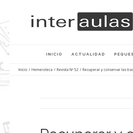
Saltar
al
contenido
INICIO
ACTUALIDAD
PEQUE
Inicio
/
Hemeroteca
/
Revista Nº 52
/
Recuperar y conservar las tra