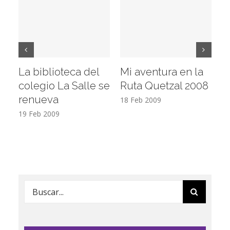
La biblioteca del
Mi aventura en la
Vi
colegio La Salle se
Ruta Quetzal 2008
E
renueva
T
18 Feb 2009
19 Feb 2009
17
Buscar: