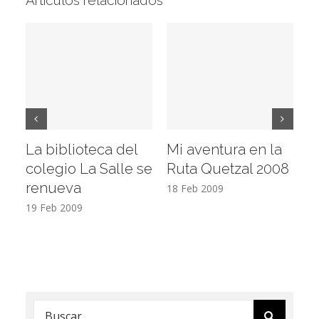
Artículos relacionados
La biblioteca del
Mi aventura en la
Vi
colegio La Salle se
Ruta Quetzal 2008
E
renueva
T
18 Feb 2009
19 Feb 2009
17
Buscar: