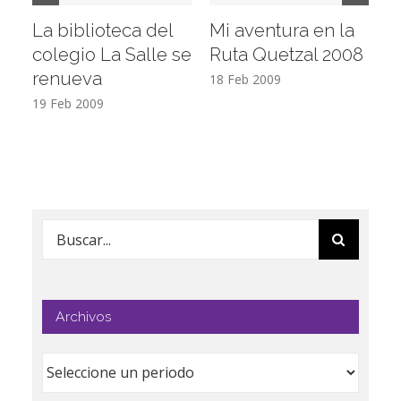
La biblioteca del
Mi aventura en la
Vi
colegio La Salle se
Ruta Quetzal 2008
E
renueva
T
18 Feb 2009
19 Feb 2009
17
Buscar:
Archivos