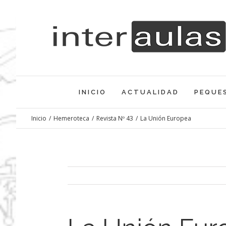
Saltar
al
contenido
INICIO
ACTUALIDAD
PEQUE
Inicio
/
Hemeroteca
/
Revista Nº 43
/
La Unión Europea