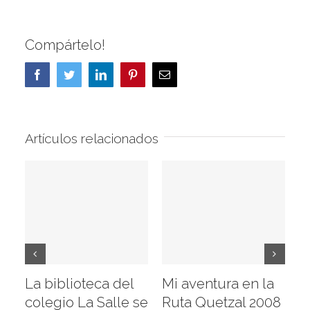
Compártelo!
Facebook
Twitter
LinkedIn
Pinterest
Correo
electrónico
Artículos relacionados
La biblioteca del
Mi aventura en la
Vi
colegio La Salle se
Ruta Quetzal 2008
E