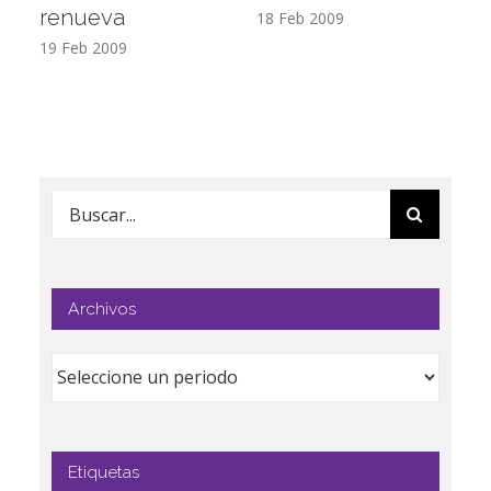
renueva
T
18 Feb 2009
19 Feb 2009
17
Buscar:
Archivos
Etiquetas