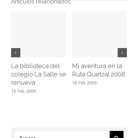
Artículos relacionados
La biblioteca del
Mi aventura en la
Vi
colegio La Salle se
Ruta Quetzal 2008
E
renueva
T
18 Feb 2009
19 Feb 2009
17
Buscar: