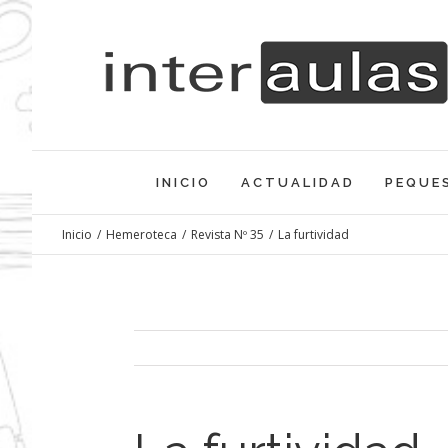
Saltar
al
contenido
INICIO
ACTUALIDAD
PEQUE
Inicio
/
Hemeroteca
/
Revista Nº 35
/
La furtividad