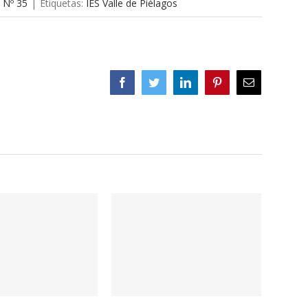
a Nº 35
|
Etiquetas:
IES Valle de Piélagos
Facebook
Twitter
LinkedIn
Pinterest
Correo
electrónico