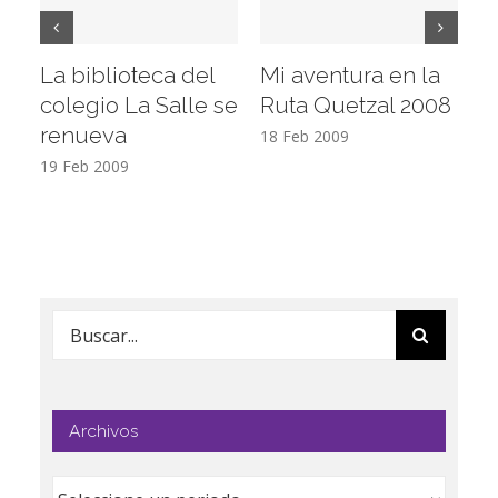
La biblioteca del
Mi aventura en la
Vi
colegio La Salle se
Ruta Quetzal 2008
E
renueva
T
18 Feb 2009
19 Feb 2009
17
Buscar:
Archivos