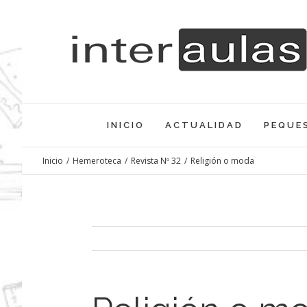
Saltar
al
contenido
INICIO
ACTUALIDAD
PEQUE
Inicio
/
Hemeroteca
/
Revista Nº 32
/
Religión o moda