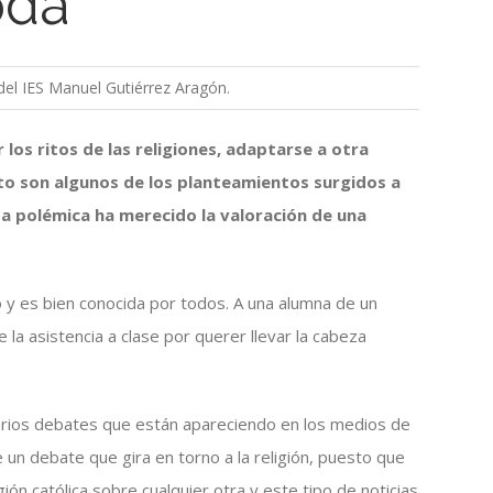
oda
del IES Manuel Gutiérrez Aragón.
 los ritos de las religiones, adaptarse a otra
to son algunos de los planteamientos surgidos a
sta polémica ha merecido la valoración de una
 y es bien conocida por todos. A una alumna de un
la asistencia a clase por querer llevar la cabeza
arios debates que están apareciendo en los medios de
e un debate que gira en torno a la religión, puesto que
gión católica sobre cualquier otra y este tipo de noticias