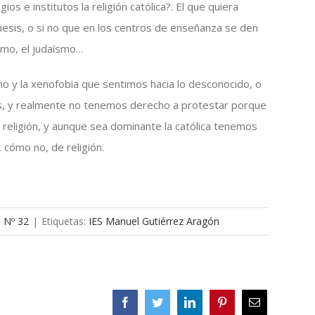
os e institutos la religión católica?. El que quiera
quesis, o si no que en los centros de enseñanza se den
ismo, el judaísmo…
o y la xenofobia que sentimos hacia lo desconocido, o
ros, y realmente no tenemos derecho a protestar porque
 religión, y aunque sea dominante la católica tenemos
 cómo no, de religión.
a Nº 32
|
Etiquetas:
IES Manuel Gutiérrez Aragón
Facebook
Twitter
LinkedIn
Pinterest
Correo
electrónico