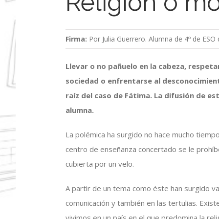
Religión o m
Firma:
Por Julia Guerrero. Alumna de 4º de ESO 
Llevar o no pañuelo en la cabeza, respetar
sociedad o enfrentarse al desconocimien
raíz del caso de Fátima. La difusión de e
alumna.
La polémica ha surgido no hace mucho tiempo
centro de enseñanza concertado se le prohíbe 
cubierta por un velo.
A partir de un tema como éste han surgido v
comunicación y también en las tertulias. Exist
vivimos en un país en el que predomina la reli