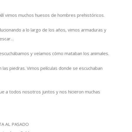
 Allí vimos muchos huesos de hombres prehistóricos.
ucionando a lo largo de los años, vimos armaduras y
pescar…
de escuchábamos y veíamos cómo mataban los animales.
 las piedras. Vimos películas donde se escuchaban
ue a todos nosotros juntos y nos hicieron muchas
ITA AL PASADO