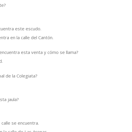
te?
cuentra este escudo.
tra en la calle del Cantón.
 encuentra esta venta y cómo se llama?
d.
pal de la Colegiata?
sta jaula?
 calle se encuentra.
n la calle de Las Arenas.