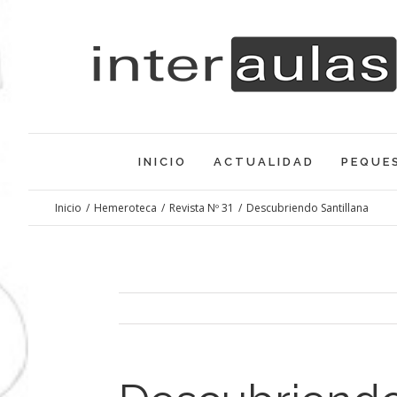
Saltar
al
contenido
INICIO
ACTUALIDAD
PEQUE
Inicio
/
Hemeroteca
/
Revista Nº 31
/
Descubriendo Santillana