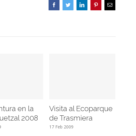
Facebook
Twitter
LinkedIn
Pinterest
Correo
electrónico
ntura en la
Visita al Ecoparque
uetzal 2008
de Trasmiera
9
17 Feb 2009