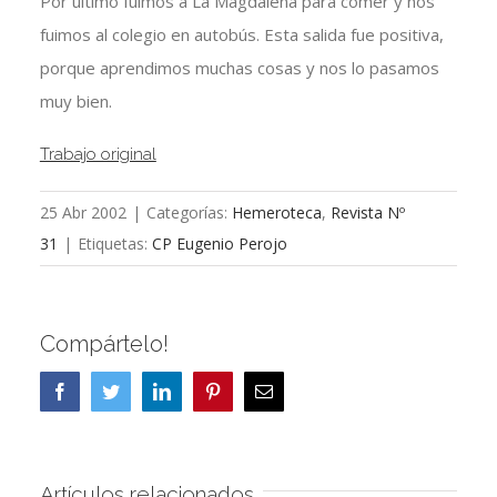
Por ultimo fuimos a La Magdalena para comer y nos
fuimos al colegio en autobús. Esta salida fue positiva,
porque aprendimos muchas cosas y nos lo pasamos
muy bien.
Trabajo original
25 Abr 2002
|
Categorías:
Hemeroteca
,
Revista Nº
31
|
Etiquetas:
CP Eugenio Perojo
Compártelo!
Facebook
Twitter
LinkedIn
Pinterest
Correo
electrónico
Artículos relacionados