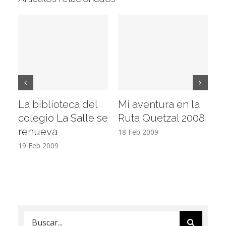
La biblioteca del
Mi aventura en la
Vi
colegio La Salle se
Ruta Quetzal 2008
E
renueva
T
18 Feb 2009
19 Feb 2009
17
Buscar: