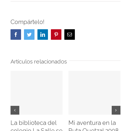
Compártelo!
Facebook
Twitter
LinkedIn
Pinterest
Correo
electrónico
Artículos relacionados
La biblioteca del
Mi aventura en la
Vi
colegio La Salle se
Ruta Quetzal 2008
E