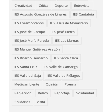
Creatividad
Crítica
Deporte
Entrevista
IES Augusto González de Linares
IES Cantabria
IES Foramontanos
IES Jesús de Monasterio
IES José del Campo
IES José Hierro
IES José María Pereda
IES Las Llamas
IES Manuel Gutiérrez Aragón
IES Ricardo Bernardo
IES Santa Clara
IES Santa Cruz
IES Valle de Camargo
IES Valle del Saja
IES Valle de Piélagos
Medioambiente
Opinión
Poema
Red-acción
Relato
Reportaje
Solidaridad
Solidarios
Visita