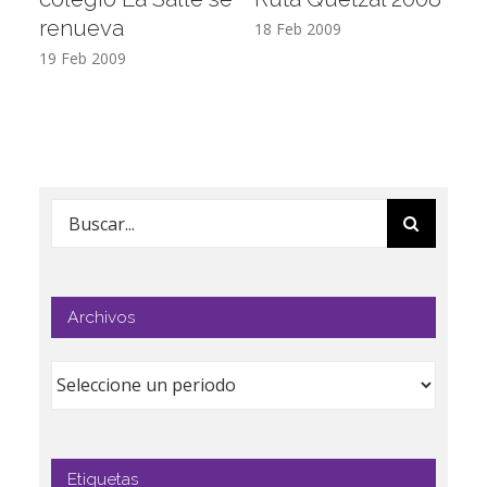
renueva
T
18 Feb 2009
19 Feb 2009
17
Buscar:
Archivos
Etiquetas