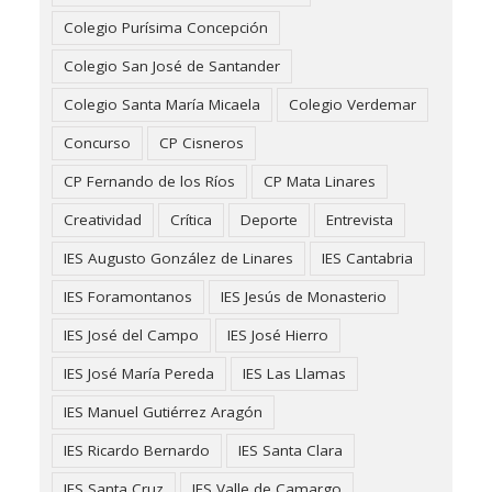
Colegio Purísima Concepción
Colegio San José de Santander
Colegio Santa María Micaela
Colegio Verdemar
Concurso
CP Cisneros
CP Fernando de los Ríos
CP Mata Linares
Creatividad
Crítica
Deporte
Entrevista
IES Augusto González de Linares
IES Cantabria
IES Foramontanos
IES Jesús de Monasterio
IES José del Campo
IES José Hierro
IES José María Pereda
IES Las Llamas
IES Manuel Gutiérrez Aragón
IES Ricardo Bernardo
IES Santa Clara
IES Santa Cruz
IES Valle de Camargo