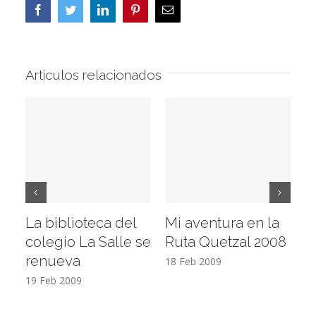
Facebook
Twitter
LinkedIn
Pinterest
Correo
electrónico
Artículos relacionados
La biblioteca del
Mi aventura en la
Vi
colegio La Salle se
Ruta Quetzal 2008
E
renueva
T
18 Feb 2009
19 Feb 2009
17