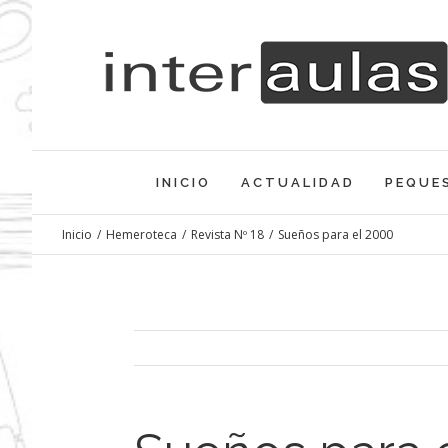
Saltar
al
contenido
INICIO
ACTUALIDAD
PEQUE
Inicio
/
Hemeroteca
/
Revista Nº 18
/
Sueños para el 2000