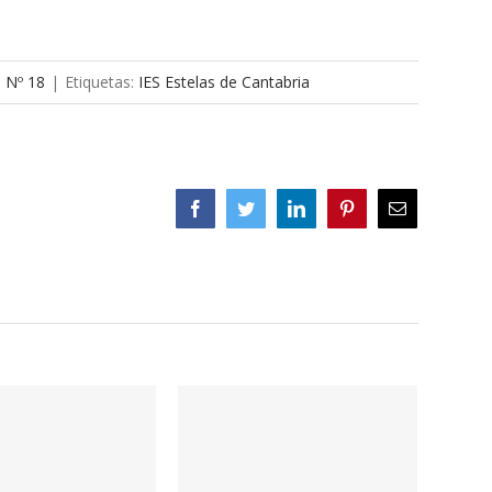
a Nº 18
|
Etiquetas:
IES Estelas de Cantabria
Facebook
Twitter
LinkedIn
Pinterest
Correo
electrónico