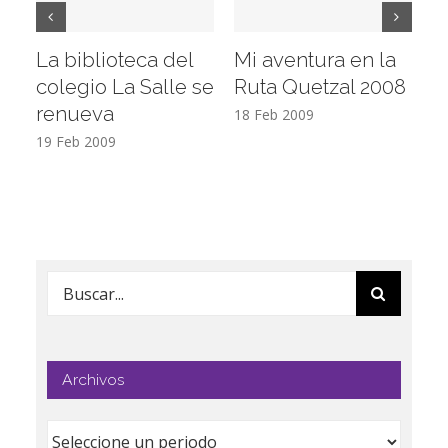
La biblioteca del
Mi aventura en la
Vi
colegio La Salle se
Ruta Quetzal 2008
E
renueva
T
18 Feb 2009
19 Feb 2009
17
Buscar:
Archivos