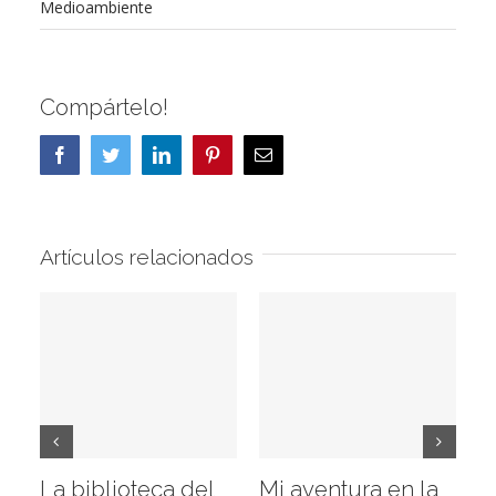
Medioambiente
Compártelo!
Facebook
Twitter
LinkedIn
Pinterest
Correo
electrónico
Artículos relacionados
La biblioteca del
Mi aventura en la
Vi