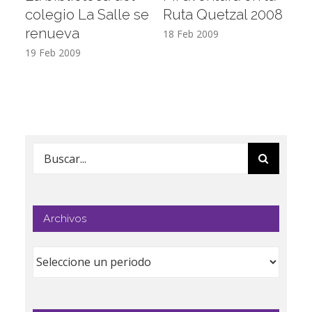
colegio La Salle se
Ruta Quetzal 2008
E
renueva
T
18 Feb 2009
19 Feb 2009
17
Buscar:
Archivos