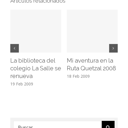
Artículos relacionados
La biblioteca del
Mi aventura en la
Vi
colegio La Salle se
Ruta Quetzal 2008
E
renueva
T
18 Feb 2009
19 Feb 2009
17
Buscar: