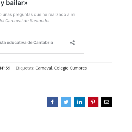
 Nº 59
|
Etiquetas:
Carnaval
,
Colegio Cumbres
Facebook
Twitter
LinkedIn
Pinterest
Correo
electrónico