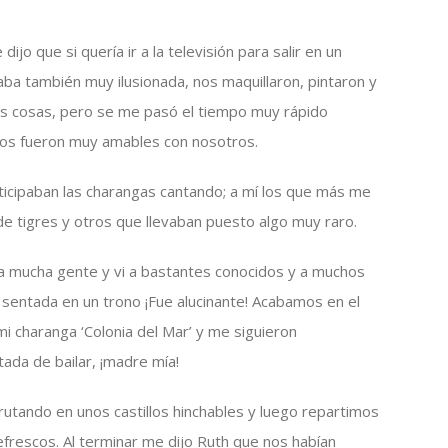
dijo que si quería ir a la televisión para salir en un
taba también muy ilusionada, nos maquillaron, pintaron y
s cosas, pero se me pasó el tiempo muy rápido
os fueron muy amables con nosotros.
rticipaban las charangas cantando; a mí los que más me
de tigres y otros que llevaban puesto algo muy raro.
bía mucha gente y vi a bastantes conocidos y a muchos
 sentada en un trono ¡Fue alucinante! Acabamos en el
i charanga ‘Colonia del Mar’ y me siguieron
ada de bailar, ¡madre mía!
rutando en unos castillos hinchables y luego repartimos
refrescos. Al terminar me dijo Ruth que nos habían