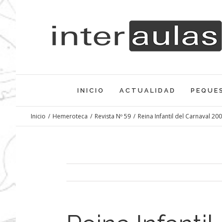
Saltar
al
contenido
INICIO
ACTUALIDAD
PEQUE
Inicio
/
Hemeroteca
/
Revista Nº 59
/
Reina Infantil del Carnaval 20