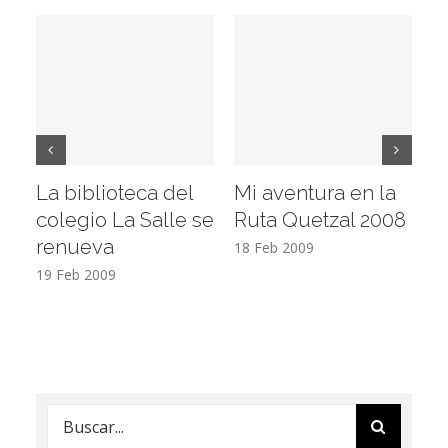
La biblioteca del
Mi aventura en la
Vi
colegio La Salle se
Ruta Quetzal 2008
E
renueva
T
18 Feb 2009
19 Feb 2009
17
Buscar: