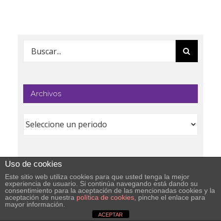
Buscar:
Archivos
Uso de cookies
Etiquetas
Este sitio web utiliza cookies para que usted tenga la mejor
experiencia de usuario. Si continúa navegando está dando su
consentimiento para la aceptación de las mencionadas cookies y la
Actividades de centro
CEIP Cisneros
aceptación de nuestra
política de cookies
, pinche el enlace para
mayor información.
CEIP Mata Linares
ACEPTAR