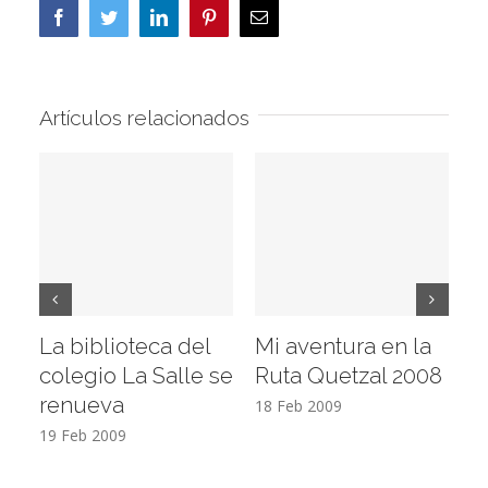
Facebook
Twitter
LinkedIn
Pinterest
Correo
electrónico
Artículos relacionados
La biblioteca del
Mi aventura en la
Vi
colegio La Salle se
Ruta Quetzal 2008
E
renueva
T
18 Feb 2009
19 Feb 2009
17