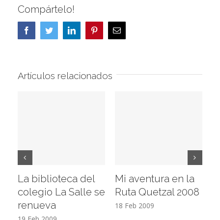
Compártelo!
Facebook
Twitter
LinkedIn
Pinterest
Correo
electrónico
Artículos relacionados
La biblioteca del
Mi aventura en la
Vi
colegio La Salle se
Ruta Quetzal 2008
E
renueva
T
18 Feb 2009
19 Feb 2009
17