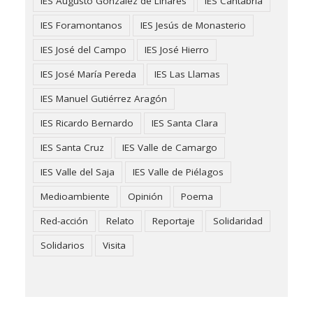
IES Augusto González de Linares
IES Cantabria
IES Foramontanos
IES Jesús de Monasterio
IES José del Campo
IES José Hierro
IES José María Pereda
IES Las Llamas
IES Manuel Gutiérrez Aragón
IES Ricardo Bernardo
IES Santa Clara
IES Santa Cruz
IES Valle de Camargo
IES Valle del Saja
IES Valle de Piélagos
Medioambiente
Opinión
Poema
Red-acción
Relato
Reportaje
Solidaridad
Solidarios
Visita