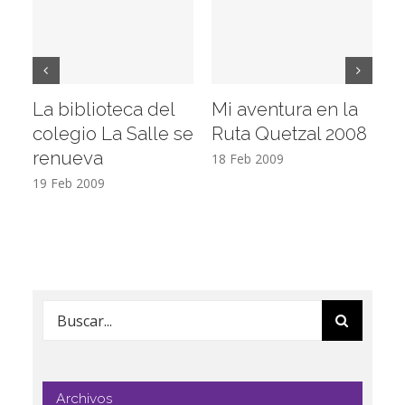
La biblioteca del
Mi aventura en la
Vi
colegio La Salle se
Ruta Quetzal 2008
E
renueva
T
18 Feb 2009
19 Feb 2009
17
Buscar:
Archivos