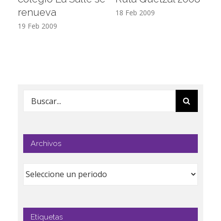
renueva
T
18 Feb 2009
19 Feb 2009
17
Buscar:
Archivos
Etiquetas