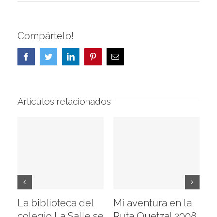
Compártelo!
Facebook
Twitter
LinkedIn
Pinterest
Correo
electrónico
Artículos relacionados
La biblioteca del
Mi aventura en la
Vi
colegio La Salle se
Ruta Quetzal 2008
E