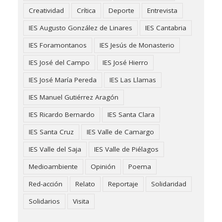
Creatividad
Crítica
Deporte
Entrevista
IES Augusto González de Linares
IES Cantabria
IES Foramontanos
IES Jesús de Monasterio
IES José del Campo
IES José Hierro
IES José María Pereda
IES Las Llamas
IES Manuel Gutiérrez Aragón
IES Ricardo Bernardo
IES Santa Clara
IES Santa Cruz
IES Valle de Camargo
IES Valle del Saja
IES Valle de Piélagos
Medioambiente
Opinión
Poema
Red-acción
Relato
Reportaje
Solidaridad
Solidarios
Visita