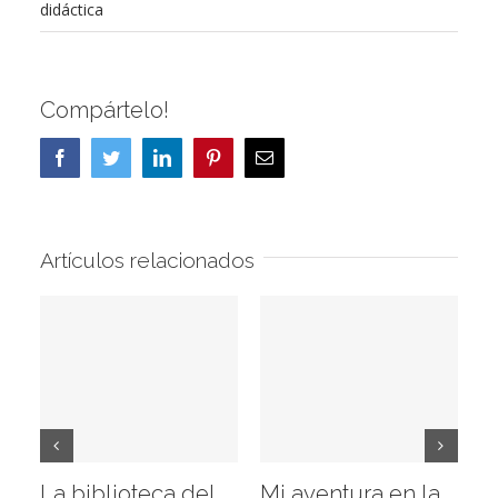
didáctica
Compártelo!
Facebook
Twitter
LinkedIn
Pinterest
Correo
electrónico
Artículos relacionados
La biblioteca del
Mi aventura en la
Vi