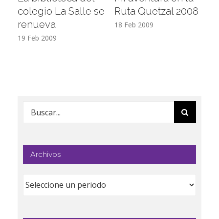
colegio La Salle se
Ruta Quetzal 2008
E
renueva
T
18 Feb 2009
19 Feb 2009
17
Buscar:
Archivos