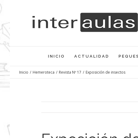
Saltar
al
contenido
INICIO
ACTUALIDAD
PEQUE
Inicio
/
Hemeroteca
/
Revista Nº 17
/
Exposición de insectos