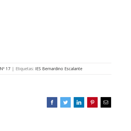
 Nº 17
|
Etiquetas:
IES Bernardino Escalante
Facebook
Twitter
LinkedIn
Pinterest
Correo
electrónico