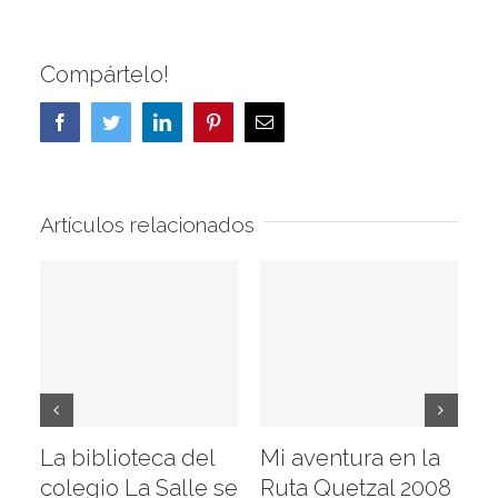
Compártelo!
Facebook
Twitter
LinkedIn
Pinterest
Correo
electrónico
Artículos relacionados
La biblioteca del
Mi aventura en la
Vi
colegio La Salle se
Ruta Quetzal 2008
E