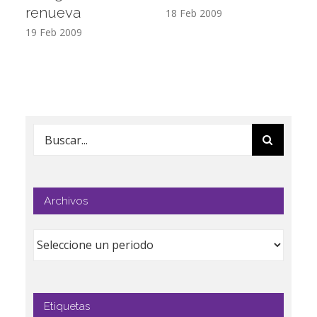
renueva
T
18 Feb 2009
19 Feb 2009
17
Buscar:
Archivos
Etiquetas