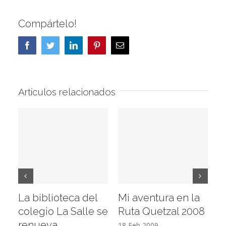
Compártelo!
Facebook
Twitter
LinkedIn
Pinterest
Correo
electrónico
Artículos relacionados
La biblioteca del
Mi aventura en la
Vi
colegio La Salle se
Ruta Quetzal 2008
E
renueva
T
18 Feb 2009