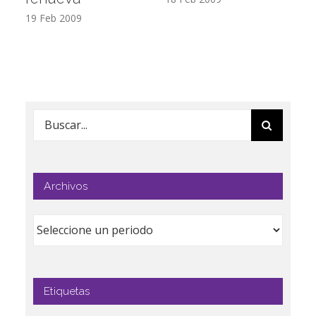
19 Feb 2009
17
Buscar:
Archivos
Etiquetas