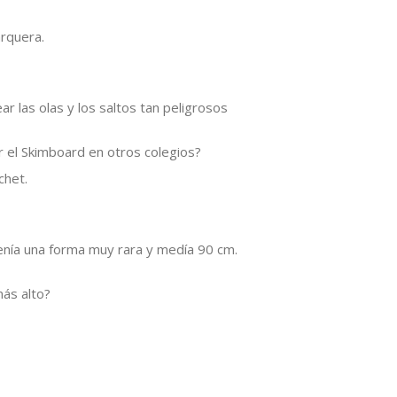
arquera.
r las olas y los saltos tan peligrosos
r el Skimboard en otros colegios?
chet.
 tenía una forma muy rara y medía 90 cm.
más alto?