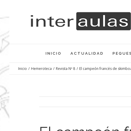
Saltar
al
contenido
INICIO
ACTUALIDAD
PEQUE
Inicio
/
Hemeroteca
/
Revista Nº 8
/
El campeón francés de skimboa