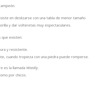
 campeón.
nsiste en deslizarse con una tabla de menor tamaño
 orilla y dar volteretas muy espectaculares.
s que existen:
ura y resistente.
te, cuando tropieza con una piedra puede romperse.
re es la llamada
Weedly.
como por chicos.