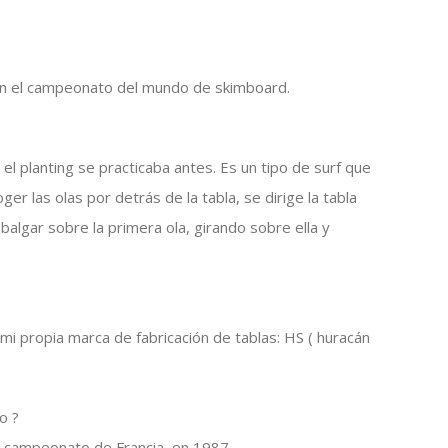
 en el campeonato del mundo de skimboard.
l planting se practicaba antes. Es un tipo de surf que
er las olas por detrás de la tabla, se dirige la tabla
abalgar sobre la primera ola, girando sobre ella y
mi propia marca de fabricación de tablas: HS ( huracán
o ?
r campeonato de Francia, en 1987.