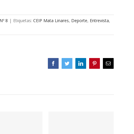
 Nº 8
|
Etiquetas:
CEIP Mata Linares
,
Deporte
,
Entrevista
,
Facebook
Twitter
LinkedIn
Pinterest
Correo
electrónico