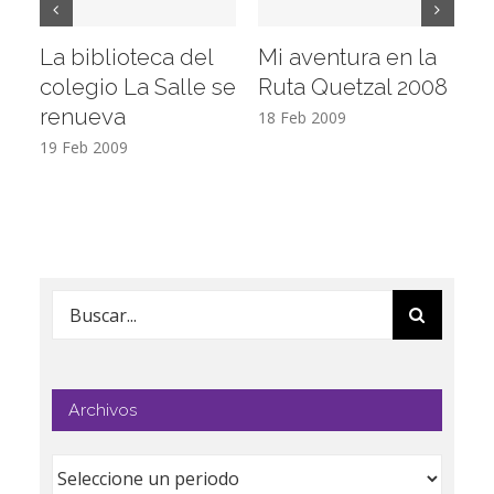
La biblioteca del
Mi aventura en la
Vi
colegio La Salle se
Ruta Quetzal 2008
E
renueva
T
18 Feb 2009
19 Feb 2009
17
Buscar:
Archivos